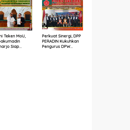
pah Advokat
Advokat PERADIN
i Teken MoU,
Perkuat Sinergi, DPP
bakumadin
PERADIN Kukuhkan
harjo Siap
Pengurus DPW
kan Bantuan
PERADIN Jawa Barat
m di PN
dan DPC PERADIN se-
harjo
Jawa Barat