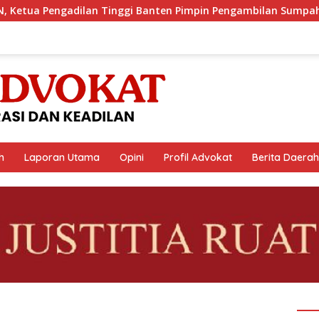
gi Banten Pimpin Pengambilan Sumpah / Janji Advokat PERADIN
h
Laporan Utama
Opini
Profil Advokat
Berita Daerah