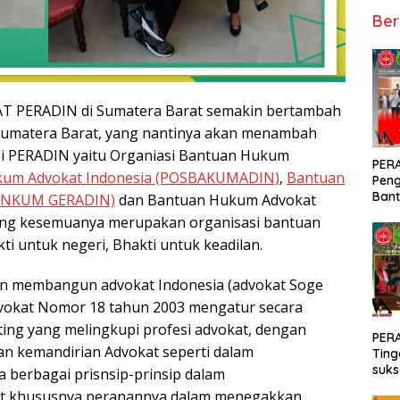
Ber
T PERADIN di Sumatera Barat semakin bertambah
 Sumatera Barat, yang nantinya akan menambah
i PERADIN yaitu Organiasi Bantuan Hukum
PERA
kum Advokat Indonesia (POSBAKUMADIN)
,
Bantuan
Peng
Bant
BANKUM GERADIN)
dan Bantuan Hukum Advokat
Pen
ng kesemuanya merupakan organisasi bantuan
/ Ja
 untuk negeri, Bhakti untuk keadilan.
PER
n membangun advokat Indonesia (advokat Soge
vokat Nomor 18 tahun 2003 mengatur secara
ing yang melingkupi profesi advokat, dengan
PERA
n kemandirian Advokat seperti dalam
Ting
suks
a berbagai prisnsip-prinsip dalam
sakr
at khususnya peranannya dalam menegakkan