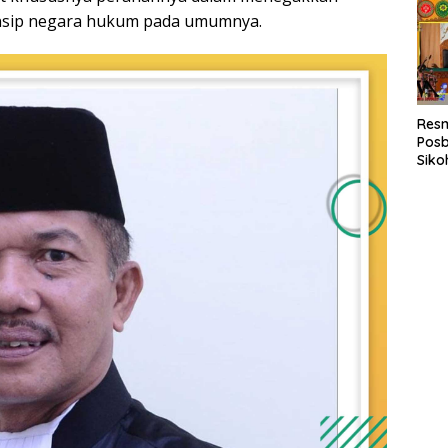
Sum
rinsip negara hukum pada umumnya.
Resm
Pos
Siko
Beri
Huku
Suko