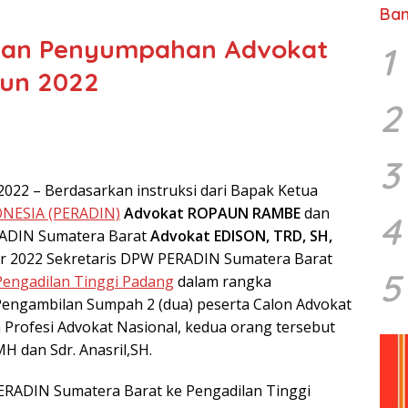
Ban
 dan Penyumpahan Advokat
1
un 2022
2
3
2022 – Berdasarkan instruksi dari Bapak Ketua
ESIA (PERADIN)
Advokat ROPAUN RAMBE
dan
4
RADIN Sumatera Barat
Advokat EDISON, TRD, SH,
ber 2022 Sekretaris DPW PERADIN Sumatera Barat
5
Pengadilan Tinggi Padang
dalam rangka
engambilan Sumpah 2 (dua) peserta Calon Advokat
 Profesi Advokat Nasional, kedua orang tersebut
MH dan Sdr. Anasril,SH.
ERADIN Sumatera Barat ke Pengadilan Tinggi