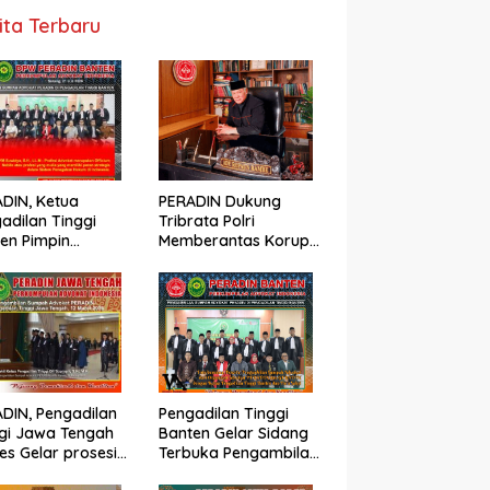
ita Terbaru
DIN, Ketua
PERADIN Dukung
adilan Tinggi
Tribrata Polri
en Pimpin
Memberantas Korupsi:
gambilan Sumpah
Tegakkan Keadilan
nji Advokat
Berdasarkan Prinsip
ADIN
Fiat Justitia Ruat
Caelum
DIN, Pengadilan
Pengadilan Tinggi
gi Jawa Tengah
Banten Gelar Sidang
es Gelar prosesi
Terbuka Pengambilan
al Pengambilan
Sumpah dan Janji