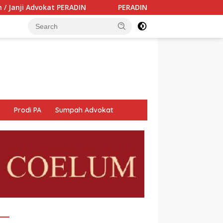
PERADIN Dukung Tribrata Polri Memberantas Korupsi: T
Prodi PA
Sumpah Advokat