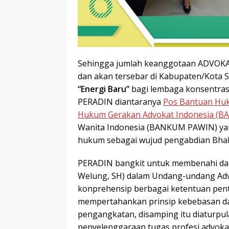
Sehingga jumlah keanggotaan ADVOKA
dan akan tersebar di Kabupaten/Kota
“Energi Baru”
bagi lembaga konsentras
PERADIN diantaranya
Pos Bantuan Hu
Hukum Gerakan Advokat Indonesia (
Wanita Indonesia (BANKUM PAWIN) ya
hukum sebagai wujud pengabdian Bhakti
PERADIN bangkit untuk membenahi da
Welung, SH) dalam Undang-undang Ad
konprehensip berbagai ketentuan pent
mempertahankan prinsip kebebasan da
pengangkatan, disamping itu diaturpul
penyelenggaraan tugas profesi advok