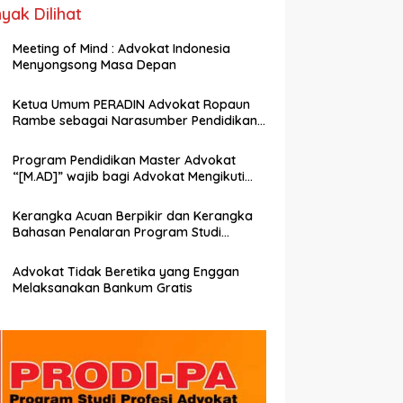
yak Dilihat
Meeting of Mind : Advokat Indonesia
Menyongsong Masa Depan
Ketua Umum PERADIN Advokat Ropaun
Rambe sebagai Narasumber Pendidikan
Profesi Advokat tentang Bagaimana
Membangun Model Kerjasama dengan
Program Pendidikan Master Advokat
Universitas
“[M.AD]” wajib bagi Advokat Mengikuti
untuk meningkatkan Mutu dan
Kemampuan Menjadi Advokat
Kerangka Acuan Berpikir dan Kerangka
Profesional
Bahasan Penalaran Program Studi
Profesi Advokat (PRODI-PA)
Advokat Tidak Beretika yang Enggan
Melaksanakan Bankum Gratis