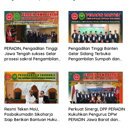
Advokat PERADIN
Berdasarkan Prinsip Fiat
Justitia Ruat Caelum
PERADIN, Pengadilan Tinggi
Pengadilan Tinggi Banten
Jawa Tengah sukses Gelar
Gelar Sidang Terbuka
prosesi sakral Pengambilan
Pengambilan Sumpah dan
Sumpah Advokat
Janji Advokat PERADIN
Resmi Teken MoU,
Perkuat Sinergi, DPP PERADIN
Posbakumadin Sikoharjo
Kukuhkan Pengurus DPW
Siap Berikan Bantuan Hukum
PERADIN Jawa Barat dan
di PN Sukoharjo
DPC PERADIN se-Jawa Barat