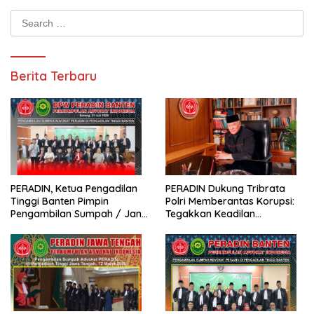
Search
for:
Berita Terbaru
PERADIN, Ketua Pengadilan
PERADIN Dukung Tribrata
Tinggi Banten Pimpin
Polri Memberantas Korupsi:
Pengambilan Sumpah / Janji
Tegakkan Keadilan
Advokat PERADIN
Berdasarkan Prinsip Fiat
Justitia Ruat Caelum