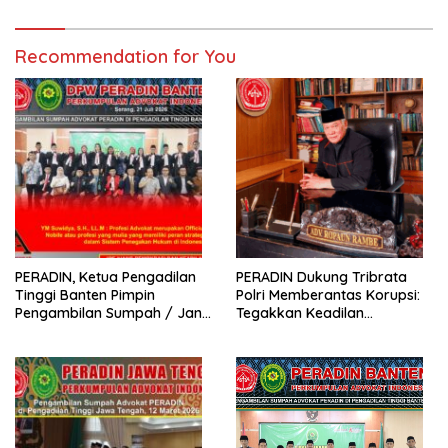
Recommendation for You
PERADIN, Ketua Pengadilan
PERADIN Dukung Tribrata
Tinggi Banten Pimpin
Polri Memberantas Korupsi:
Pengambilan Sumpah / Janji
Tegakkan Keadilan
Advokat PERADIN
Berdasarkan Prinsip Fiat
Justitia Ruat Caelum