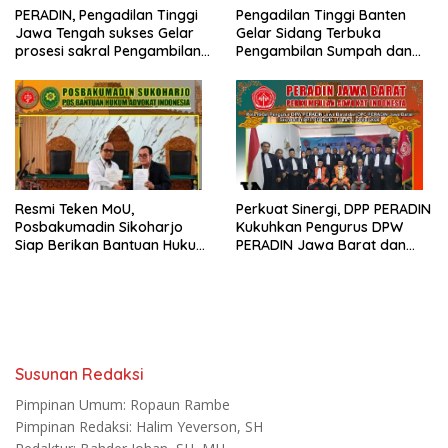
PERADIN, Pengadilan Tinggi
Pengadilan Tinggi Banten
Jawa Tengah sukses Gelar
Gelar Sidang Terbuka
prosesi sakral Pengambilan
Pengambilan Sumpah dan
Sumpah Advokat
Janji Advokat PERADIN
Resmi Teken MoU,
Perkuat Sinergi, DPP PERADIN
Posbakumadin Sikoharjo
Kukuhkan Pengurus DPW
Siap Berikan Bantuan Hukum
PERADIN Jawa Barat dan
di PN Sukoharjo
DPC PERADIN se-Jawa Barat
Susunan Redaksi
Pimpinan Umum: Ropaun Rambe
Pimpinan Redaksi: Halim Yeverson, SH