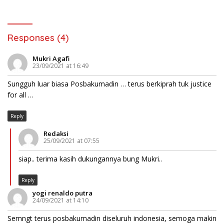
Responses (4)
Mukri Agafi
23/09/2021 at 16:49
Sungguh luar biasa Posbakumadin … terus berkiprah tuk justice
for all …
Reply
Redaksi
25/09/2021 at 07:55
siap.. terima kasih dukungannya bung Mukri..
Reply
yogi renaldo putra
24/09/2021 at 14:10
Semngt terus posbakumadin diseluruh indonesia, semoga makin