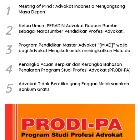
1
Meeting of Mind : Advokat Indonesia Menyongsong
Masa Depan
2
Ketua Umum PERADIN Advokat Ropaun Rambe
sebagai Narasumber Pendidikan Profesi Advokat
tentang Bagaimana Membangun Model Kerjasama
dengan Universitas
3
Program Pendidikan Master Advokat “[M.AD]” wajib
bagi Advokat Mengikuti untuk meningkatkan Mutu dan
Kemampuan Menjadi Advokat Profesional
4
Kerangka Acuan Berpikir dan Kerangka Bahasan
Penalaran Program Studi Profesi Advokat (PRODI-PA)
5
Advokat Tidak Beretika yang Enggan Melaksanakan
Bankum Gratis