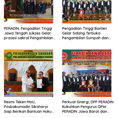
PERADIN, Pengadilan Tinggi
Pengadilan Tinggi Banten
Jawa Tengah sukses Gelar
Gelar Sidang Terbuka
prosesi sakral Pengambilan
Pengambilan Sumpah dan
Sumpah Advokat
Janji Advokat PERADIN
Resmi Teken MoU,
Perkuat Sinergi, DPP PERADIN
Posbakumadin Sikoharjo
Kukuhkan Pengurus DPW
Siap Berikan Bantuan Hukum
PERADIN Jawa Barat dan
di PN Sukoharjo
DPC PERADIN se-Jawa Barat