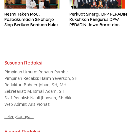
Resmi Teken MoU,
Perkuat Sinergi, DPP PERADIN
Posbakumadin Sikoharjo
Kukuhkan Pengurus DPW
Siap Berikan Bantuan Hukum
PERADIN Jawa Barat dan
di PN Sukoharjo
DPC PERADIN se-Jawa Barat
Susunan Redaksi
Pimpinan Umum: Ropaun Rambe
Pimpinan Redaksi: Halim Yeverson, SH
Redaktur: Bahder Johan, SH, MH
Sekretariat: M. Ismail Adam, SH
Staf Redaksi: Nauli Jhansen, SH dkk
Web Admin: Aris Pionaz
selengkapnya…
Alamat Redaksi