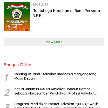
25/08/2025
Runtuhnya Keadilan di Bumi Persada
N.K.R.I.
View More
Banyak Dilihat
1
Meeting of Mind : Advokat Indonesia Menyongsong
Masa Depan
2
Ketua Umum PERADIN Advokat Ropaun Rambe
sebagai Narasumber Pendidikan Profesi Advokat
tentang Bagaimana Membangun Model Kerjasama
dengan Universitas
3
Program Pendidikan Master Advokat “[M.AD]” wajib