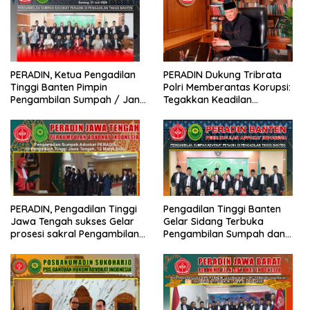
PERADIN, Ketua Pengadilan
PERADIN Dukung Tribrata
Tinggi Banten Pimpin
Polri Memberantas Korupsi:
Pengambilan Sumpah / Janji
Tegakkan Keadilan
Advokat PERADIN
Berdasarkan Prinsip Fiat
Justitia Ruat Caelum
PERADIN, Pengadilan Tinggi
Pengadilan Tinggi Banten
Jawa Tengah sukses Gelar
Gelar Sidang Terbuka
prosesi sakral Pengambilan
Pengambilan Sumpah dan
Sumpah Advokat
Janji Advokat PERADIN