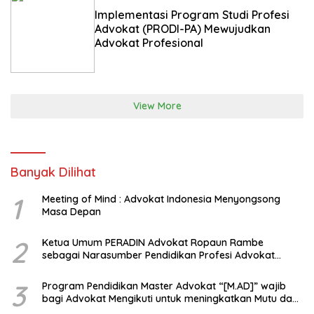
Implementasi Program Studi Profesi
Advokat (PRODI-PA) Mewujudkan
Advokat Profesional
View More
Banyak Dilihat
1
Meeting of Mind : Advokat Indonesia Menyongsong
Masa Depan
2
Ketua Umum PERADIN Advokat Ropaun Rambe
sebagai Narasumber Pendidikan Profesi Advokat
tentang Bagaimana Membangun Model Kerjasama
dengan Universitas
3
Program Pendidikan Master Advokat “[M.AD]” wajib
bagi Advokat Mengikuti untuk meningkatkan Mutu dan
Kemampuan Menjadi Advokat Profesional