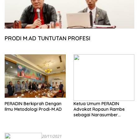
PRODI M.AD TUNTUTAN PROFESI
PERADIN Berkiprah Dengan
Ketua Umum PERADIN
Ilmu Metodologi Prodi-M.AD
Advokat Ropaun Rambe
sebagai Narasumber
Pendidikan Profesi Advokat
tentang Bagaimana
Membangun Model
20/11/2021
Kerjasama dengan