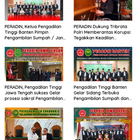
PERADIN, Ketua Pengadilan
PERADIN Dukung Tribrata
Tinggi Banten Pimpin
Polri Memberantas Korupsi:
Pengambilan Sumpah / Janji
Tegakkan Keadilan
Advokat PERADIN
Berdasarkan Prinsip Fiat
Justitia Ruat Caelum
PERADIN, Pengadilan Tinggi
Pengadilan Tinggi Banten
Jawa Tengah sukses Gelar
Gelar Sidang Terbuka
prosesi sakral Pengambilan
Pengambilan Sumpah dan
Sumpah Advokat
Janji Advokat PERADIN