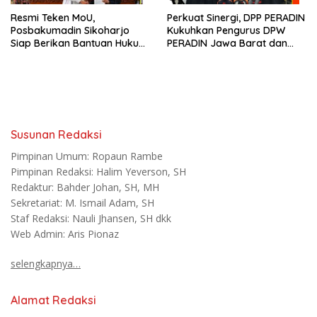
Resmi Teken MoU,
Perkuat Sinergi, DPP PERADIN
Posbakumadin Sikoharjo
Kukuhkan Pengurus DPW
Siap Berikan Bantuan Hukum
PERADIN Jawa Barat dan
di PN Sukoharjo
DPC PERADIN se-Jawa Barat
Susunan Redaksi
Pimpinan Umum: Ropaun Rambe
Pimpinan Redaksi: Halim Yeverson, SH
Redaktur: Bahder Johan, SH, MH
Sekretariat: M. Ismail Adam, SH
Staf Redaksi: Nauli Jhansen, SH dkk
Web Admin: Aris Pionaz
selengkapnya…
Alamat Redaksi