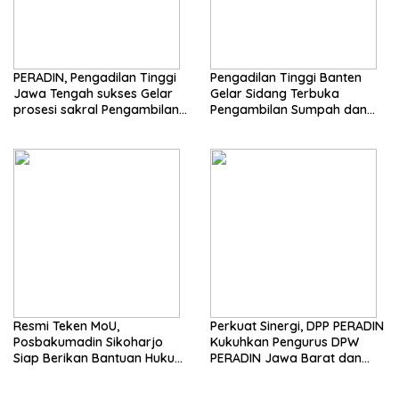
PERADIN, Pengadilan Tinggi
Pengadilan Tinggi Banten
Jawa Tengah sukses Gelar
Gelar Sidang Terbuka
prosesi sakral Pengambilan
Pengambilan Sumpah dan
Sumpah Advokat
Janji Advokat PERADIN
Resmi Teken MoU,
Perkuat Sinergi, DPP PERADIN
Posbakumadin Sikoharjo
Kukuhkan Pengurus DPW
Siap Berikan Bantuan Hukum
PERADIN Jawa Barat dan
di PN Sukoharjo
DPC PERADIN se-Jawa Barat