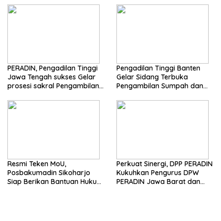
Justitia Ruat Caelum
PERADIN, Pengadilan Tinggi
Pengadilan Tinggi Banten
Jawa Tengah sukses Gelar
Gelar Sidang Terbuka
prosesi sakral Pengambilan
Pengambilan Sumpah dan
Sumpah Advokat
Janji Advokat PERADIN
Resmi Teken MoU,
Perkuat Sinergi, DPP PERADIN
Posbakumadin Sikoharjo
Kukuhkan Pengurus DPW
Siap Berikan Bantuan Hukum
PERADIN Jawa Barat dan
di PN Sukoharjo
DPC PERADIN se-Jawa Barat