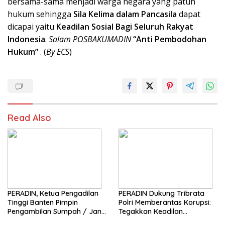
bersama-sama menjadi warga negara yang patuh
hukum sehingga
Sila Kelima dalam Pancasila
dapat
dicapai yaitu
Keadilan Sosial Bagi Seluruh Rakyat
Indonesia
.
Salam POSBAKUMADIN
“Anti Pembodohan
Hukum”
. (
By ECS
)
Read Also
PERADIN, Ketua Pengadilan
PERADIN Dukung Tribrata
Tinggi Banten Pimpin
Polri Memberantas Korupsi:
Pengambilan Sumpah / Janji
Tegakkan Keadilan
Advokat PERADIN
Berdasarkan Prinsip Fiat