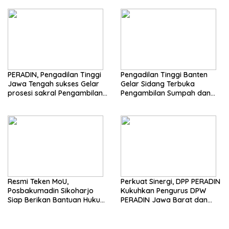
Justitia Ruat Caelum
PERADIN, Pengadilan Tinggi
Pengadilan Tinggi Banten
Jawa Tengah sukses Gelar
Gelar Sidang Terbuka
prosesi sakral Pengambilan
Pengambilan Sumpah dan
Sumpah Advokat
Janji Advokat PERADIN
Resmi Teken MoU,
Perkuat Sinergi, DPP PERADIN
Posbakumadin Sikoharjo
Kukuhkan Pengurus DPW
Siap Berikan Bantuan Hukum
PERADIN Jawa Barat dan
di PN Sukoharjo
DPC PERADIN se-Jawa Barat