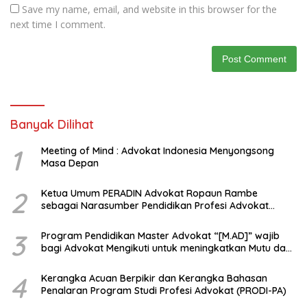
Save my name, email, and website in this browser for the
next time I comment.
Banyak Dilihat
1
Meeting of Mind : Advokat Indonesia Menyongsong
Masa Depan
2
Ketua Umum PERADIN Advokat Ropaun Rambe
sebagai Narasumber Pendidikan Profesi Advokat
tentang Bagaimana Membangun Model Kerjasama
dengan Universitas
3
Program Pendidikan Master Advokat “[M.AD]” wajib
bagi Advokat Mengikuti untuk meningkatkan Mutu dan
Kemampuan Menjadi Advokat Profesional
4
Kerangka Acuan Berpikir dan Kerangka Bahasan
Penalaran Program Studi Profesi Advokat (PRODI-PA)