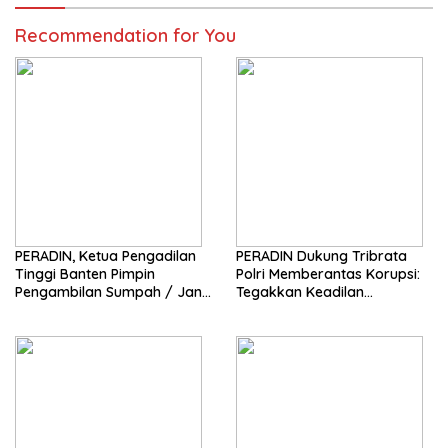
Recommendation for You
PERADIN, Ketua Pengadilan
PERADIN Dukung Tribrata
Tinggi Banten Pimpin
Polri Memberantas Korupsi:
Pengambilan Sumpah / Janji
Tegakkan Keadilan
Advokat PERADIN
Berdasarkan Prinsip Fiat
Justitia Ruat Caelum