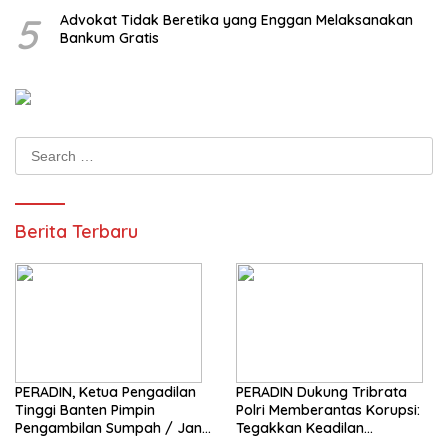
5
Advokat Tidak Beretika yang Enggan Melaksanakan
Bankum Gratis
Search
for:
Berita Terbaru
PERADIN, Ketua Pengadilan
PERADIN Dukung Tribrata
Tinggi Banten Pimpin
Polri Memberantas Korupsi:
Pengambilan Sumpah / Janji
Tegakkan Keadilan
Advokat PERADIN
Berdasarkan Prinsip Fiat