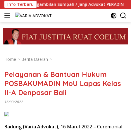
Skip
Pimpin Pengambilan Sumpah / Janji Advokat PERADIN
Info Terbaru
P
to
content
Home
Berita Daerah
Pelayanan & Bantuan Hukum
POSBAKUMADIN MoU Lapas Kelas
II-A Denpasar Bali
16/03/2022
Badung (Varia Advokat)
, 16 Maret 2022 – Ceremonial