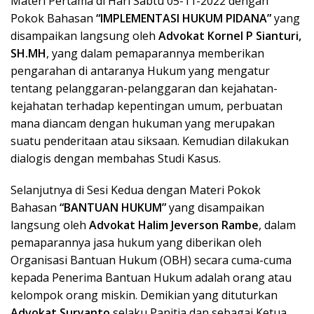
Materi Pertama di Hari Sabtu 05-11-2022 dengan
Pokok Bahasan
“IMPLEMENTASI HUKUM PIDANA”
yang
disampaikan langsung oleh
Advokat Kornel P Sianturi,
SH.MH
, yang dalam pemaparannya memberikan
pengarahan di antaranya Hukum yang mengatur
tentang pelanggaran-pelanggaran dan kejahatan-
kejahatan terhadap kepentingan umum, perbuatan
mana diancam dengan hukuman yang merupakan
suatu penderitaan atau siksaan. Kemudian dilakukan
dialogis dengan membahas Studi Kasus.
Selanjutnya di Sesi Kedua dengan Materi Pokok
Bahasan
“BANTUAN HUKUM”
yang disampaikan
langsung oleh
Advokat Halim Jeverson Rambe
, dalam
pemaparannya jasa hukum yang diberikan oleh
Organisasi Bantuan Hukum (OBH) secara cuma-cuma
kepada Penerima Bantuan Hukum adalah orang atau
kelompok orang miskin. Demikian yang dituturkan
Advokat Suryanto
selaku Panitia dan sebagai Ketua