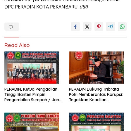
DPC PERADIN KOTA PEKANBARU.
(RR)
Read Also
PERADIN, Ketua Pengadilan
PERADIN Dukung Tribrata
Tinggi Banten Pimpin
Polri Memberantas Korupsi:
Pengambilan Sumpah / Janji
Tegakkan Keadilan
Advokat PERADIN
Berdasarkan Prinsip Fiat
Justitia Ruat Caelum