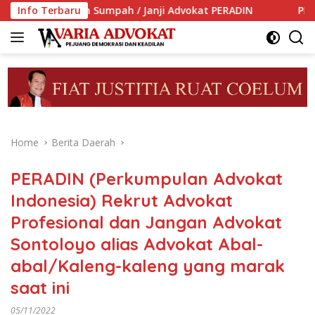
Skip
bilan Sumpah / Janji Advokat PERADIN
Info Terbaru
PERADIN Dukung 
to
content
Home
Berita Daerah
PERADIN (Perkumpulan Advokat
Indonesia) Rekrut Advokat
Profesional dan Jangan Advokat
Sontoloyo alias Advokat Abal-
abal/Kaleng-kaleng yang marak
saat ini
05/11/2022