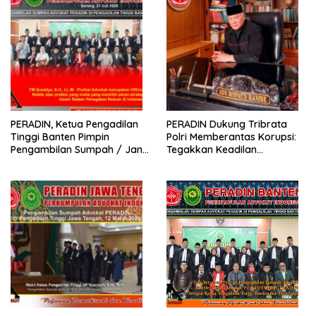
PERADIN, Ketua Pengadilan
PERADIN Dukung Tribrata
Tinggi Banten Pimpin
Polri Memberantas Korupsi:
Pengambilan Sumpah / Janji
Tegakkan Keadilan
Advokat PERADIN
Berdasarkan Prinsip Fiat
Justitia Ruat Caelum