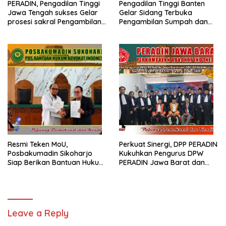
PERADIN, Pengadilan Tinggi
Pengadilan Tinggi Banten
Jawa Tengah sukses Gelar
Gelar Sidang Terbuka
prosesi sakral Pengambilan
Pengambilan Sumpah dan
Sumpah Advokat
Janji Advokat PERADIN
Resmi Teken MoU,
Perkuat Sinergi, DPP PERADIN
Posbakumadin Sikoharjo
Kukuhkan Pengurus DPW
Siap Berikan Bantuan Hukum
PERADIN Jawa Barat dan
di PN Sukoharjo
DPC PERADIN se-Jawa Barat
Leave a Reply