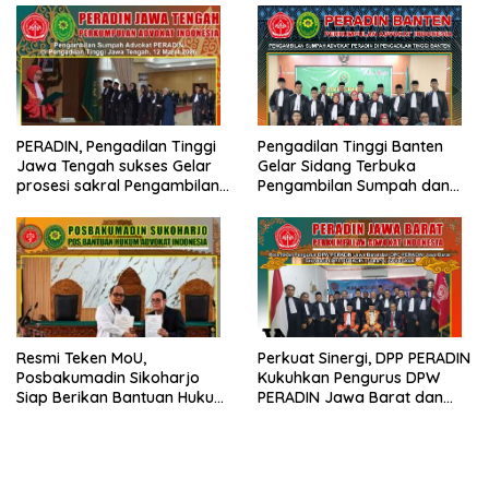
Justitia Ruat Caelum
PERADIN, Pengadilan Tinggi
Pengadilan Tinggi Banten
Jawa Tengah sukses Gelar
Gelar Sidang Terbuka
prosesi sakral Pengambilan
Pengambilan Sumpah dan
Sumpah Advokat
Janji Advokat PERADIN
Resmi Teken MoU,
Perkuat Sinergi, DPP PERADIN
Posbakumadin Sikoharjo
Kukuhkan Pengurus DPW
Siap Berikan Bantuan Hukum
PERADIN Jawa Barat dan
di PN Sukoharjo
DPC PERADIN se-Jawa Barat