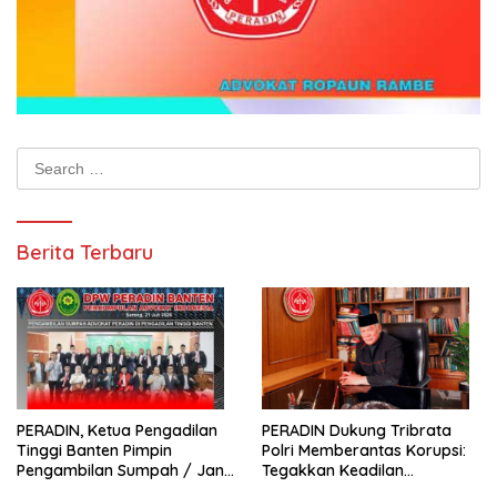
Search
for:
Berita Terbaru
PERADIN, Ketua Pengadilan
PERADIN Dukung Tribrata
Tinggi Banten Pimpin
Polri Memberantas Korupsi:
Pengambilan Sumpah / Janji
Tegakkan Keadilan
Advokat PERADIN
Berdasarkan Prinsip Fiat