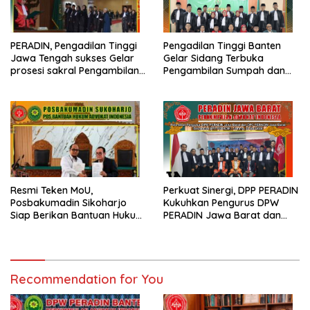
PERADIN, Pengadilan Tinggi
Pengadilan Tinggi Banten
Jawa Tengah sukses Gelar
Gelar Sidang Terbuka
prosesi sakral Pengambilan
Pengambilan Sumpah dan
Sumpah Advokat
Janji Advokat PERADIN
Resmi Teken MoU,
Perkuat Sinergi, DPP PERADIN
Posbakumadin Sikoharjo
Kukuhkan Pengurus DPW
Siap Berikan Bantuan Hukum
PERADIN Jawa Barat dan
di PN Sukoharjo
DPC PERADIN se-Jawa Barat
Recommendation for You