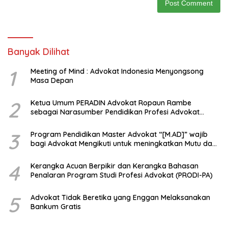
Banyak Dilihat
1
Meeting of Mind : Advokat Indonesia Menyongsong
Masa Depan
2
Ketua Umum PERADIN Advokat Ropaun Rambe
sebagai Narasumber Pendidikan Profesi Advokat
tentang Bagaimana Membangun Model Kerjasama
dengan Universitas
3
Program Pendidikan Master Advokat “[M.AD]” wajib
bagi Advokat Mengikuti untuk meningkatkan Mutu dan
Kemampuan Menjadi Advokat Profesional
4
Kerangka Acuan Berpikir dan Kerangka Bahasan
Penalaran Program Studi Profesi Advokat (PRODI-PA)
5
Advokat Tidak Beretika yang Enggan Melaksanakan
Bankum Gratis