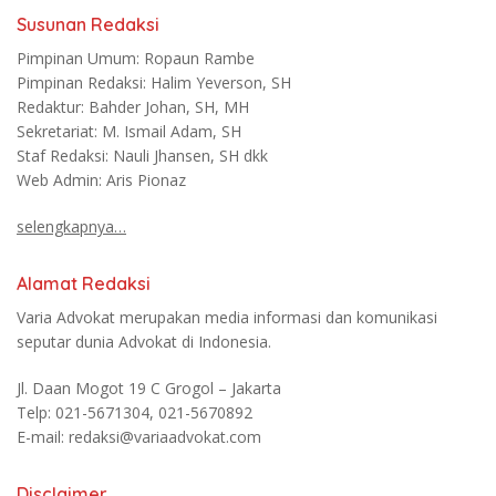
Susunan Redaksi
Pimpinan Umum: Ropaun Rambe
Pimpinan Redaksi: Halim Yeverson, SH
Redaktur: Bahder Johan, SH, MH
Sekretariat: M. Ismail Adam, SH
Staf Redaksi: Nauli Jhansen, SH dkk
Web Admin: Aris Pionaz
selengkapnya…
Alamat Redaksi
Varia Advokat merupakan media informasi dan komunikasi
seputar dunia Advokat di Indonesia.
Jl. Daan Mogot 19 C Grogol – Jakarta
Telp: 021-5671304, 021-5670892
E-mail: redaksi@variaadvokat.com
Disclaimer