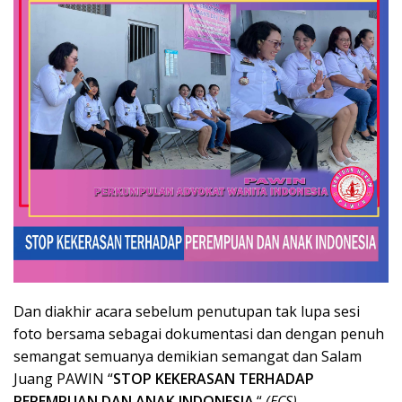
Dan diakhir acara sebelum penutupan tak lupa sesi
foto bersama sebagai dokumentasi dan dengan penuh
semangat semuanya demikian semangat dan Salam
Juang PAWIN “
STOP KEKERASAN TERHADAP
PEREMPUAN DAN ANAK INDONESIA
.“
(ECS)