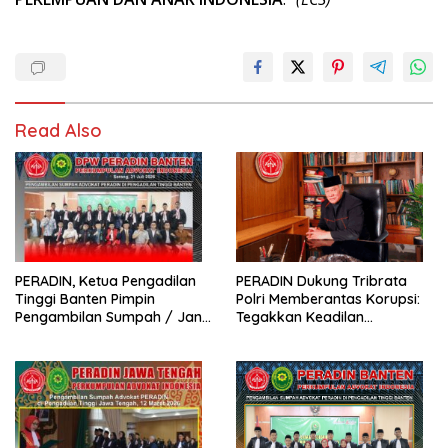
Read Also
PERADIN, Ketua Pengadilan
PERADIN Dukung Tribrata
Tinggi Banten Pimpin
Polri Memberantas Korupsi:
Pengambilan Sumpah / Janji
Tegakkan Keadilan
Advokat PERADIN
Berdasarkan Prinsip Fiat
Justitia Ruat Caelum