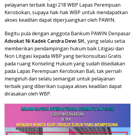
pelayanan terbaik bagi 218 WBP Lapas Perempuan
Kerobokan, supaya hak-hak WBP untuk mendapatkan
akses keadilan dapat diperjuangkan oleh PAWIN.
Begitu pula dengan anggota Bankum PAWIN Denpasar
Advokat Ni Kadek Candra Dewi SH
., yang selalu setia
memberikan pendampingan hukum baik Litigasi dan
Non Litigasi kepada WBP yang berkonsultasi Gratis
pada ruang Konseling Hukum yang sudah disediakan
pada Lapas Perempuan Kerobokan Bali, tak pernah
mengeluh dan selalu semangat untuk pelayanan
terbaik yang diberikan supaya akses keadilan dapat
dirasakan oleh WBP.