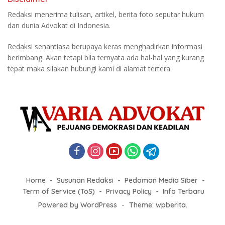
Redaksi menerima tulisan, artikel, berita foto seputar hukum
dan dunia Advokat di Indonesia.
Redaksi senantiasa berupaya keras menghadirkan informasi
berimbang. Akan tetapi bila ternyata ada hal-hal yang kurang
tepat maka silakan hubungi kami di alamat tertera.
Home
Susunan Redaksi
Pedoman Media Siber
Term of Service (ToS)
Privacy Policy
Info Terbaru
Powered by WordPress
-
Theme: wpberita.