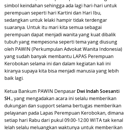
simbol keindahan sehingga ada lagi hari-hari untuk
perempuan seperti hari Kartini dan Hari Ibu,
sedangkan untuk lelaki hampir tidak terdengar
suaranya. Untuk itu mari kita semua sebagai
perempuan dapat menjadi wanita yang kuat dibalik
tubuh yang mempesona seperti tema yang diusung
oleh PAWIN (Perkumpulan Advokat Wanita Indonesia)
yang sudah banyak membantu LAPAS Perempuan
Kerobokan selama ini dan dalam kegiatan kali ini
kiranya supaya kita bisa menjadi manusia yang lebih
baik lagi.
Ketua Bankum PAWIN Denpasar
Dwi Indah Soesanti
SH.
, yang mengadakan acara ini selalu memberikan
dukungan dan support selama bertugas memberikan
pelayanan pada Lapas Perempuan Kerobokan, dimana
setiap hari Rabu dari pukul 09.00-12.00 WITA tak kenal
lelah selalu meluangkan waktunya untuk memberikan