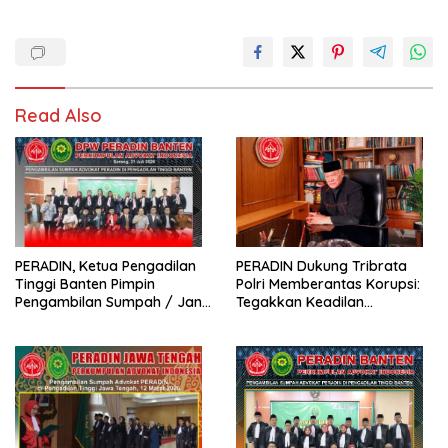
Read Also
PERADIN, Ketua Pengadilan
PERADIN Dukung Tribrata
Tinggi Banten Pimpin
Polri Memberantas Korupsi:
Pengambilan Sumpah / Janji
Tegakkan Keadilan
Advokat PERADIN
Berdasarkan Prinsip Fiat
Justitia Ruat Caelum