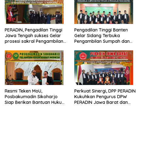
PERADIN, Pengadilan Tinggi
Pengadilan Tinggi Banten
Jawa Tengah sukses Gelar
Gelar Sidang Terbuka
prosesi sakral Pengambilan
Pengambilan Sumpah dan
Sumpah Advokat
Janji Advokat PERADIN
Resmi Teken MoU,
Perkuat Sinergi, DPP PERADIN
Posbakumadin Sikoharjo
Kukuhkan Pengurus DPW
Siap Berikan Bantuan Hukum
PERADIN Jawa Barat dan
di PN Sukoharjo
DPC PERADIN se-Jawa Barat