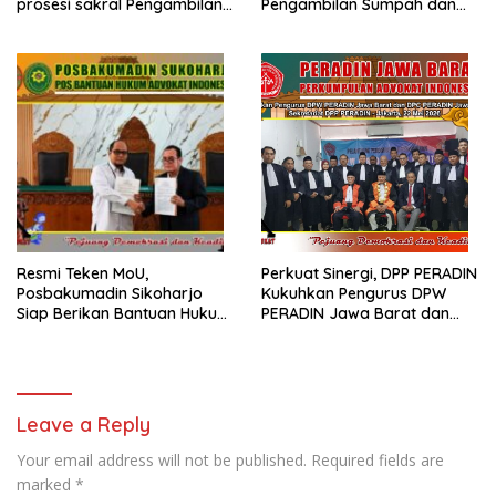
prosesi sakral Pengambilan
Pengambilan Sumpah dan
Sumpah Advokat
Janji Advokat PERADIN
Resmi Teken MoU,
Perkuat Sinergi, DPP PERADIN
Posbakumadin Sikoharjo
Kukuhkan Pengurus DPW
Siap Berikan Bantuan Hukum
PERADIN Jawa Barat dan
di PN Sukoharjo
DPC PERADIN se-Jawa Barat
Leave a Reply
Your email address will not be published.
Required fields are
marked
*