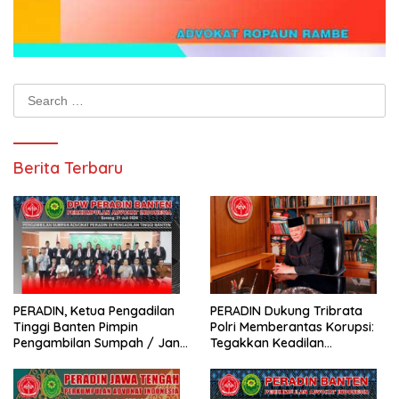
Search
for:
Berita Terbaru
PERADIN, Ketua Pengadilan
PERADIN Dukung Tribrata
Tinggi Banten Pimpin
Polri Memberantas Korupsi:
Pengambilan Sumpah / Janji
Tegakkan Keadilan
Advokat PERADIN
Berdasarkan Prinsip Fiat
Justitia Ruat Caelum