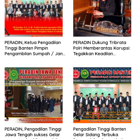
PERADIN, Ketua Pengadilan
PERADIN Dukung Tribrata
Tinggi Banten Pimpin
Polri Memberantas Korupsi:
Pengambilan Sumpah / Janji
Tegakkan Keadilan
Advokat PERADIN
Berdasarkan Prinsip Fiat
Justitia Ruat Caelum
PERADIN, Pengadilan Tinggi
Pengadilan Tinggi Banten
Jawa Tengah sukses Gelar
Gelar Sidang Terbuka