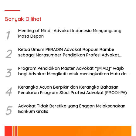
Banyak Dilihat
1
Meeting of Mind : Advokat Indonesia Menyongsong
Masa Depan
2
Ketua Umum PERADIN Advokat Ropaun Rambe
sebagai Narasumber Pendidikan Profesi Advokat
tentang Bagaimana Membangun Model Kerjasama
dengan Universitas
3
Program Pendidikan Master Advokat “[M.AD]” wajib
bagi Advokat Mengikuti untuk meningkatkan Mutu dan
Kemampuan Menjadi Advokat Profesional
4
Kerangka Acuan Berpikir dan Kerangka Bahasan
Penalaran Program Studi Profesi Advokat (PRODI-PA)
5
Advokat Tidak Beretika yang Enggan Melaksanakan
Bankum Gratis