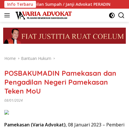
Skip
ambilan Sumpah / Janji Advokat PERADIN
Info Terbaru
PERADIN Dukun
to
content
Home
Bantuan Hukum
POSBAKUMADIN Pamekasan dan
Pengadilan Negeri Pamekasan
Teken MoU
08/01/2024
Pamekasan (Varia Advokat)
, 08 Januari 2023 – Pemberi