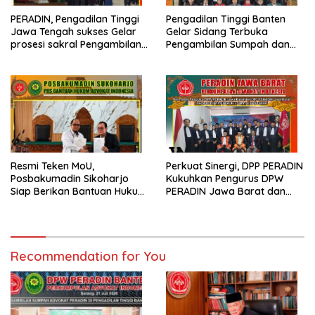
PERADIN, Pengadilan Tinggi
Pengadilan Tinggi Banten
Jawa Tengah sukses Gelar
Gelar Sidang Terbuka
prosesi sakral Pengambilan
Pengambilan Sumpah dan
Sumpah Advokat
Janji Advokat PERADIN
Resmi Teken MoU,
Perkuat Sinergi, DPP PERADIN
Posbakumadin Sikoharjo
Kukuhkan Pengurus DPW
Siap Berikan Bantuan Hukum
PERADIN Jawa Barat dan
di PN Sukoharjo
DPC PERADIN se-Jawa Barat
Recommendation for You