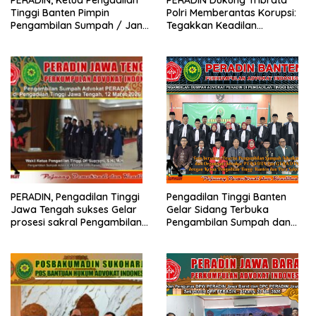
PERADIN, Ketua Pengadilan
PERADIN Dukung Tribrata
Tinggi Banten Pimpin
Polri Memberantas Korupsi:
Pengambilan Sumpah / Janji
Tegakkan Keadilan
Advokat PERADIN
Berdasarkan Prinsip Fiat
Justitia Ruat Caelum
PERADIN, Pengadilan Tinggi
Pengadilan Tinggi Banten
Jawa Tengah sukses Gelar
Gelar Sidang Terbuka
prosesi sakral Pengambilan
Pengambilan Sumpah dan
Sumpah Advokat
Janji Advokat PERADIN