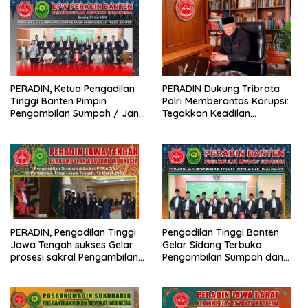
PERADIN, Ketua Pengadilan
PERADIN Dukung Tribrata
Tinggi Banten Pimpin
Polri Memberantas Korupsi:
Pengambilan Sumpah / Janji
Tegakkan Keadilan
Advokat PERADIN
Berdasarkan Prinsip Fiat
Justitia Ruat Caelum
PERADIN, Pengadilan Tinggi
Pengadilan Tinggi Banten
Jawa Tengah sukses Gelar
Gelar Sidang Terbuka
prosesi sakral Pengambilan
Pengambilan Sumpah dan
Sumpah Advokat
Janji Advokat PERADIN