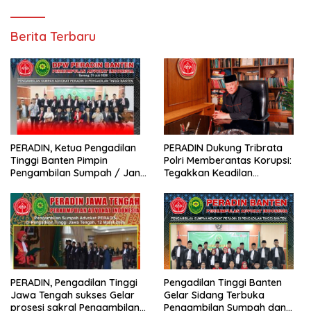
Berita Terbaru
PERADIN, Ketua Pengadilan
PERADIN Dukung Tribrata
Tinggi Banten Pimpin
Polri Memberantas Korupsi:
Pengambilan Sumpah / Janji
Tegakkan Keadilan
Advokat PERADIN
Berdasarkan Prinsip Fiat
Justitia Ruat Caelum
PERADIN, Pengadilan Tinggi
Pengadilan Tinggi Banten
Jawa Tengah sukses Gelar
Gelar Sidang Terbuka
prosesi sakral Pengambilan
Pengambilan Sumpah dan