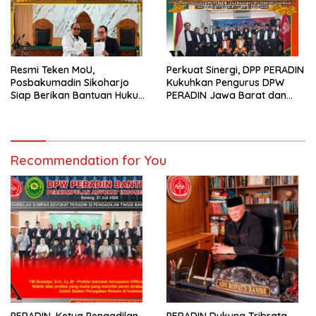
Resmi Teken MoU,
Perkuat Sinergi, DPP PERADIN
Posbakumadin Sikoharjo
Kukuhkan Pengurus DPW
Siap Berikan Bantuan Hukum
PERADIN Jawa Barat dan
di PN Sukoharjo
DPC PERADIN se-Jawa Barat
Recommendation for You