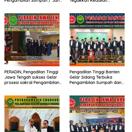
Pengambilan Sumpah / Janji
Tegakkan Keadilan
Advokat PERADIN
Berdasarkan Prinsip Fiat
Justitia Ruat Caelum
PERADIN, Pengadilan Tinggi
Pengadilan Tinggi Banten
Jawa Tengah sukses Gelar
Gelar Sidang Terbuka
prosesi sakral Pengambilan
Pengambilan Sumpah dan
Sumpah Advokat
Janji Advokat PERADIN