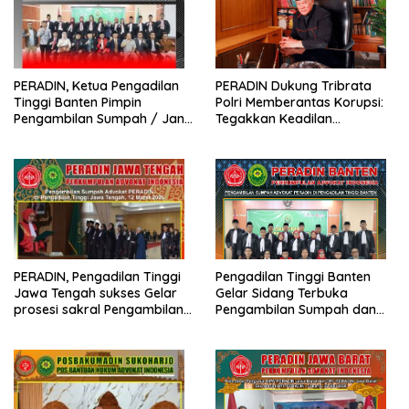
PERADIN, Ketua Pengadilan
PERADIN Dukung Tribrata
Tinggi Banten Pimpin
Polri Memberantas Korupsi:
Pengambilan Sumpah / Janji
Tegakkan Keadilan
Advokat PERADIN
Berdasarkan Prinsip Fiat
Justitia Ruat Caelum
PERADIN, Pengadilan Tinggi
Pengadilan Tinggi Banten
Jawa Tengah sukses Gelar
Gelar Sidang Terbuka
prosesi sakral Pengambilan
Pengambilan Sumpah dan
Sumpah Advokat
Janji Advokat PERADIN