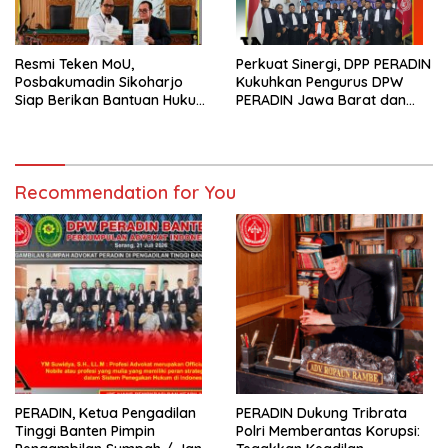
Resmi Teken MoU,
Perkuat Sinergi, DPP PERADIN
Posbakumadin Sikoharjo
Kukuhkan Pengurus DPW
Siap Berikan Bantuan Hukum
PERADIN Jawa Barat dan
di PN Sukoharjo
DPC PERADIN se-Jawa Barat
Recommendation for You
PERADIN, Ketua Pengadilan
PERADIN Dukung Tribrata
Tinggi Banten Pimpin
Polri Memberantas Korupsi: