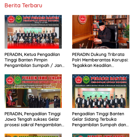
Berita Terbaru
PERADIN, Ketua Pengadilan
PERADIN Dukung Tribrata
Tinggi Banten Pimpin
Polri Memberantas Korupsi:
Pengambilan Sumpah / Janji
Tegakkan Keadilan
Advokat PERADIN
Berdasarkan Prinsip Fiat
Justitia Ruat Caelum
PERADIN, Pengadilan Tinggi
Pengadilan Tinggi Banten
Jawa Tengah sukses Gelar
Gelar Sidang Terbuka
prosesi sakral Pengambilan
Pengambilan Sumpah dan
Sumpah Advokat
Janji Advokat PERADIN