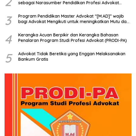
2
sebagai Narasumber Pendidikan Profesi Advokat
tentang Bagaimana Membangun Model Kerjasama
dengan Universitas
3
Program Pendidikan Master Advokat “[M.AD]” wajib
bagi Advokat Mengikuti untuk meningkatkan Mutu dan
Kemampuan Menjadi Advokat Profesional
4
Kerangka Acuan Berpikir dan Kerangka Bahasan
Penalaran Program Studi Profesi Advokat (PRODI-PA)
5
Advokat Tidak Beretika yang Enggan Melaksanakan
Bankum Gratis