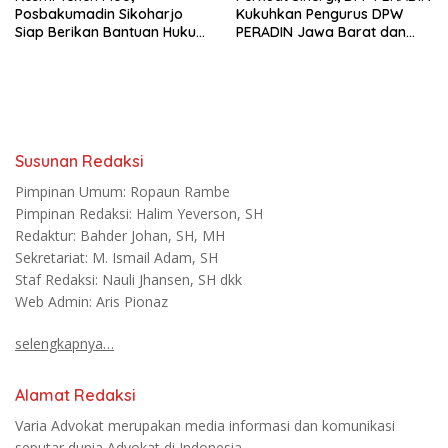
Posbakumadin Sikoharjo
Kukuhkan Pengurus DPW
Siap Berikan Bantuan Hukum
PERADIN Jawa Barat dan
di PN Sukoharjo
DPC PERADIN se-Jawa Barat
Susunan Redaksi
Pimpinan Umum: Ropaun Rambe
Pimpinan Redaksi: Halim Yeverson, SH
Redaktur: Bahder Johan, SH, MH
Sekretariat: M. Ismail Adam, SH
Staf Redaksi: Nauli Jhansen, SH dkk
Web Admin: Aris Pionaz
selengkapnya…
Alamat Redaksi
Varia Advokat merupakan media informasi dan komunikasi
seputar dunia Advokat di Indonesia.