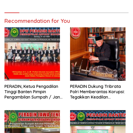
Recommendation for You
PERADIN, Ketua Pengadilan
PERADIN Dukung Tribrata
Tinggi Banten Pimpin
Polri Memberantas Korupsi:
Pengambilan Sumpah / Janji
Tegakkan Keadilan
Advokat PERADIN
Berdasarkan Prinsip Fiat
Justitia Ruat Caelum