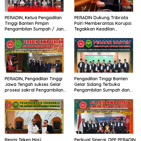
PERADIN, Ketua Pengadilan
PERADIN Dukung Tribrata
Tinggi Banten Pimpin
Polri Memberantas Korupsi:
Pengambilan Sumpah / Janji
Tegakkan Keadilan
Advokat PERADIN
Berdasarkan Prinsip Fiat
Justitia Ruat Caelum
PERADIN, Pengadilan Tinggi
Pengadilan Tinggi Banten
Jawa Tengah sukses Gelar
Gelar Sidang Terbuka
prosesi sakral Pengambilan
Pengambilan Sumpah dan
Sumpah Advokat
Janji Advokat PERADIN
Resmi Teken MoU,
Perkuat Sinergi, DPP PERADIN