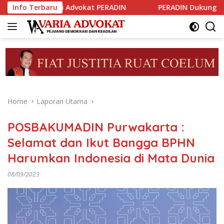
Skip
ji Advokat PERADIN
Info Terbaru
PERADIN Dukung Tribrata Polri Memb
to
content
Home
Laporan Utama
POSBAKUMADIN Purwakarta :
Selamat dan Ikut Bangga BPHN
Harumkan Indonesia di Mata Dunia
08/09/2023