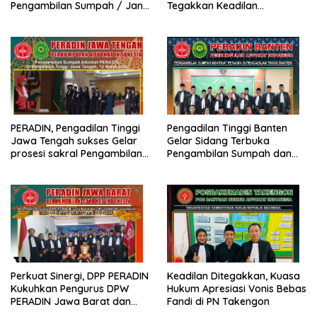
Pengambilan Sumpah / Janji
Tegakkan Keadilan
Advokat PERADIN
Berdasarkan Prinsip Fiat
Justitia Ruat Caelum
PERADIN, Pengadilan Tinggi
Pengadilan Tinggi Banten
Jawa Tengah sukses Gelar
Gelar Sidang Terbuka
prosesi sakral Pengambilan
Pengambilan Sumpah dan
Sumpah Advokat
Janji Advokat PERADIN
Perkuat Sinergi, DPP PERADIN
Keadilan Ditegakkan, Kuasa
Kukuhkan Pengurus DPW
Hukum Apresiasi Vonis Bebas
PERADIN Jawa Barat dan
Fandi di PN Takengon
DPC PERADIN se-Jawa Barat