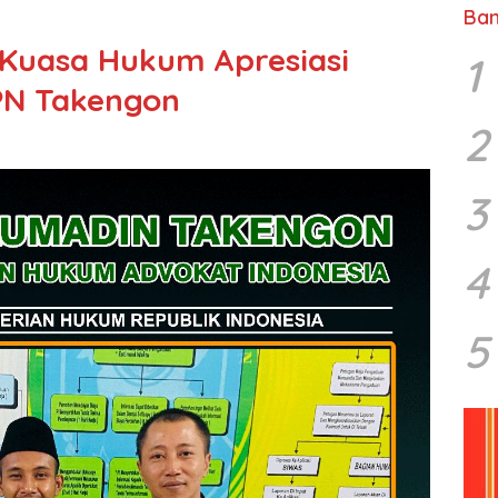
Ban
 Kuasa Hukum Apresiasi
1
 PN Takengon
2
3
4
5