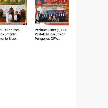
pah Advokat
Advokat PERADIN
i Teken MoU,
Perkuat Sinergi, DPP
bakumadin
PERADIN Kukuhkan
harjo Siap
Pengurus DPW
kan Bantuan
PERADIN Jawa Barat
m di PN
dan DPC PERADIN se-
harjo
Jawa Barat