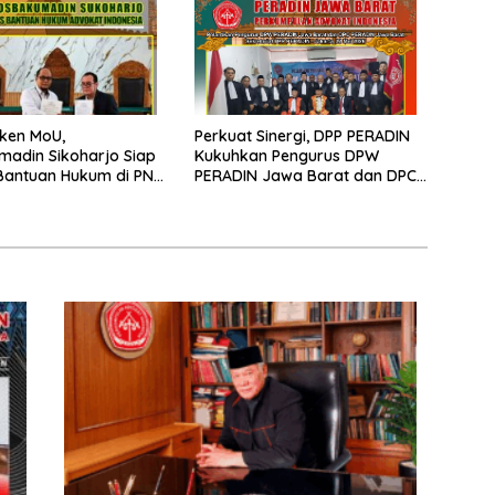
ken MoU,
Perkuat Sinergi, DPP PERADIN
adin Sikoharjo Siap
Kukuhkan Pengurus DPW
Bantuan Hukum di PN
PERADIN Jawa Barat dan DPC
jo
PERADIN se-Jawa Barat