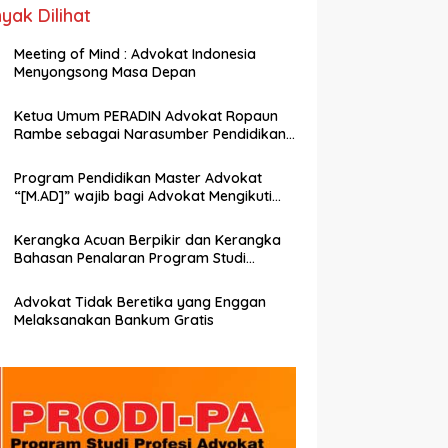
yak Dilihat
Meeting of Mind : Advokat Indonesia
Menyongsong Masa Depan
Ketua Umum PERADIN Advokat Ropaun
Rambe sebagai Narasumber Pendidikan
Profesi Advokat tentang Bagaimana
Membangun Model Kerjasama dengan
Program Pendidikan Master Advokat
Universitas
“[M.AD]” wajib bagi Advokat Mengikuti
untuk meningkatkan Mutu dan
Kemampuan Menjadi Advokat
Kerangka Acuan Berpikir dan Kerangka
Profesional
Bahasan Penalaran Program Studi
Profesi Advokat (PRODI-PA)
Advokat Tidak Beretika yang Enggan
Melaksanakan Bankum Gratis