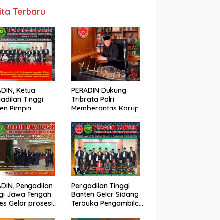
ita Terbaru
DIN, Ketua
PERADIN Dukung
adilan Tinggi
Tribrata Polri
en Pimpin
Memberantas Korupsi:
gambilan Sumpah
Tegakkan Keadilan
nji Advokat
Berdasarkan Prinsip
ADIN
Fiat Justitia Ruat
Caelum
DIN, Pengadilan
Pengadilan Tinggi
gi Jawa Tengah
Banten Gelar Sidang
es Gelar prosesi
Terbuka Pengambilan
al Pengambilan
Sumpah dan Janji