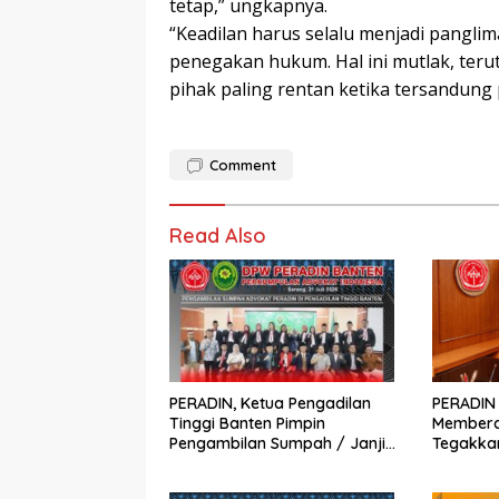
tetap,” ungkapnya.
“Keadilan harus selalu menjadi pangli
penegakan hukum. Hal ini mutlak, teru
pihak paling rentan ketika tersandung
Comment
Read Also
PERADIN, Ketua Pengadilan
PERADIN 
Tinggi Banten Pimpin
Membera
Pengambilan Sumpah / Janji
Tegakka
Advokat PERADIN
Berdasar
Justitia