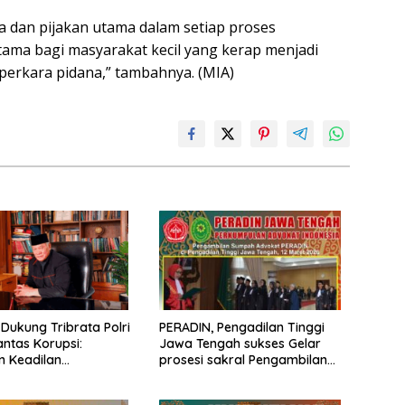
ma dan pijakan utama dalam setiap proses
tama bagi masyarakat kecil yang kerap menjadi
 perkara pidana,” tambahnya. (MIA)
Dukung Tribrata Polri
PERADIN, Pengadilan Tinggi
ntas Korupsi:
Jawa Tengah sukses Gelar
n Keadilan
prosesi sakral Pengambilan
kan Prinsip Fiat
Sumpah Advokat
 Ruat Caelum