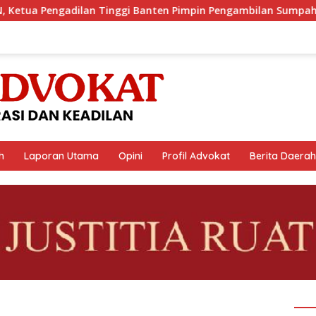
 Banten Pimpin Pengambilan Sumpah / Janji Advokat PERADIN
h
Laporan Utama
Opini
Profil Advokat
Berita Daerah