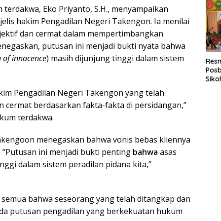
Sum
 terdakwa, Eko Priyanto, S.H., menyampaikan
jelis hakim Pengadilan Negeri Takengon. Ia menilai
objektif dan cermat dalam mempertimbangkan
enegaskan, putusan ini menjadi bukti nyata bahwa
 of innocence
) masih dijunjung tinggi dalam sistem
Resm
Pos
Siko
Beri
akim Pengadilan Negeri Takengon yang telah
Huku
n cermat berdasarkan fakta-fakta di persidangan,”
Suko
hukum terdakwa.
kengoon menegaskan bahwa vonis bebas kliennya
“Putusan ini menjadi bukti penting
bahwa
asas
nggi dalam sistem peradilan pidana kita,”
ita semua bahwa seseorang yang telah ditangkap dan
ada putusan pengadilan yang berkekuatan hukum