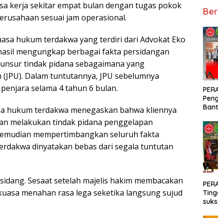
sa kerja sekitar empat bulan dengan tugas pokok
Ber
rusahaan sesuai jam operasional.
uasa hukum terdakwa yang terdiri dari Advokat Eko
erhasil mengungkap berbagai fakta persidangan
 unsur tindak pidana sebagaimana yang
(JPU). Dalam tuntutannya, JPU sebelumnya
 penjara selama 4 tahun 6 bulan.
PERA
Peng
Bant
sa hukum terdakwa menegaskan bahwa kliennya
Pen
nkan melakukan tindak pidana penggelapan
/ Ja
PER
kemudian mempertimbangkan seluruh fakta
rdakwa dinyatakan bebas dari segala tuntutan
idang. Sesaat setelah majelis hakim membacakan
PERA
kuasa menahan rasa lega seketika langsung sujud
Ting
suks
sakr