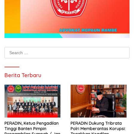
Search
for:
Berita Terbaru
PERADIN, Ketua Pengadilan
PERADIN Dukung Tribrata
Tinggi Banten Pimpin
Polri Memberantas Korupsi:
Pengambilan Sumpah / Janji
Tegakkan Keadilan