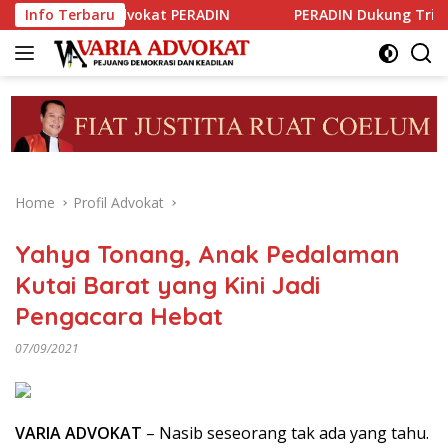
Skip
okat PERADIN
Info Terbaru
PERADIN Dukung Tribrata Polri Memberanta
to
content
Home
Profil Advokat
Yahya Tonang, Anak Pedalaman
Kutai Barat yang Kini Jadi
Pengacara Hebat
07/09/2021
VARIA ADVOKAT
– Nasib seseorang tak ada yang tahu.