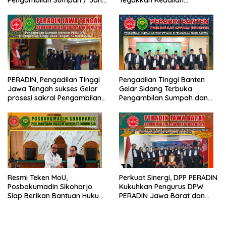
Advokat PERADIN
Berdasarkan Prinsip Fiat
Justitia Ruat Caelum
PERADIN, Pengadilan Tinggi
Pengadilan Tinggi Banten
Jawa Tengah sukses Gelar
Gelar Sidang Terbuka
prosesi sakral Pengambilan
Pengambilan Sumpah dan
Sumpah Advokat
Janji Advokat PERADIN
Resmi Teken MoU,
Perkuat Sinergi, DPP PERADIN
Posbakumadin Sikoharjo
Kukuhkan Pengurus DPW
Siap Berikan Bantuan Hukum
PERADIN Jawa Barat dan
di PN Sukoharjo
DPC PERADIN se-Jawa Barat