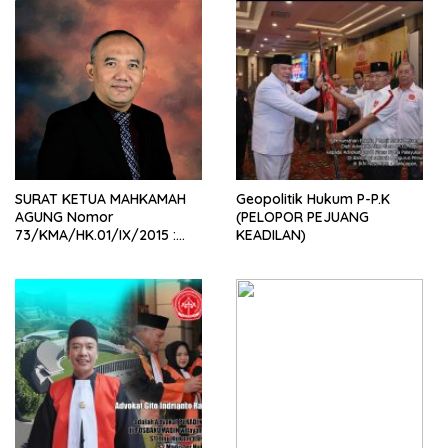
SURAT KETUA MAHKAMAH
Geopolitik Hukum P-P.K
AGUNG Nomor
(PELOPOR PEJUANG
73/KMA/HK.01/IX/2015 :
KEADILAN)
Delegitimasi Klaim Wadah
Tunggal Organisasi Advokat,
dan Perwujudan Upaya
Memperoleh Akses Keadilan