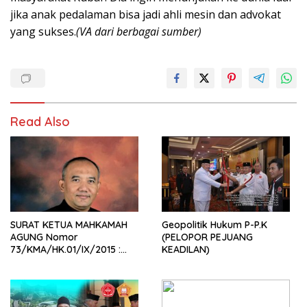
jika anak pedalaman bisa jadi ahli mesin dan advokat
yang sukses.
(VA dari berbagai sumber)
Read Also
SURAT KETUA MAHKAMAH
Geopolitik Hukum P-P.K
AGUNG Nomor
(PELOPOR PEJUANG
73/KMA/HK.01/IX/2015 :
KEADILAN)
Delegitimasi Klaim Wadah
Tunggal Organisasi Advokat,
dan Perwujudan Upaya
Memperoleh Akses Keadilan