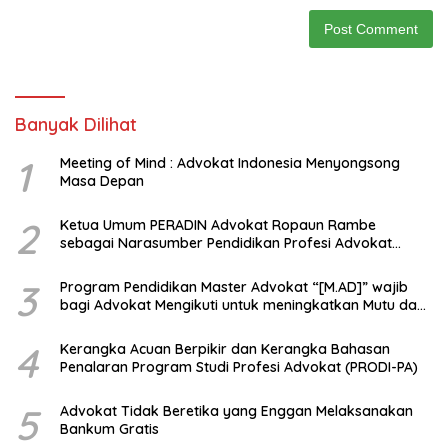
Banyak Dilihat
1
Meeting of Mind : Advokat Indonesia Menyongsong
Masa Depan
2
Ketua Umum PERADIN Advokat Ropaun Rambe
sebagai Narasumber Pendidikan Profesi Advokat
tentang Bagaimana Membangun Model Kerjasama
dengan Universitas
3
Program Pendidikan Master Advokat “[M.AD]” wajib
bagi Advokat Mengikuti untuk meningkatkan Mutu dan
Kemampuan Menjadi Advokat Profesional
4
Kerangka Acuan Berpikir dan Kerangka Bahasan
Penalaran Program Studi Profesi Advokat (PRODI-PA)
5
Advokat Tidak Beretika yang Enggan Melaksanakan
Bankum Gratis